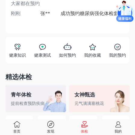
大家都在预约
刚刚
张**
成功预约糖尿病强化体检套餐
1分
健康知识
健康测试
如何预约
我的收藏
我的预约
精选体检
青年体检
女神甄选
提前检查预防疾病
元气满满塞桃花
精英白领
备孕检查
入职体检
婚前检查
首页
发现
体检
我的