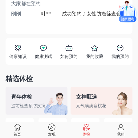
大家都在预约
刚刚
叶**
成功预约了女性防癌筛查套餐
1分
健康知识
健康测试
如何预约
我的收藏
我的预约
精选体检
青年体检
女神甄选
提前检查预防疾病
元气满满塞桃花
精英白领
备孕检查
入职体检
婚前检查
首页
发现
体检
我的