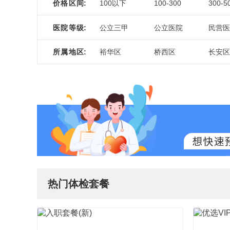
价格区间
:
100以下
100-300
300-5
医院等级
:
公立三甲
公立医院
民营医
所属地区
:
裕华区
桥西区
长安区
热门体检套餐