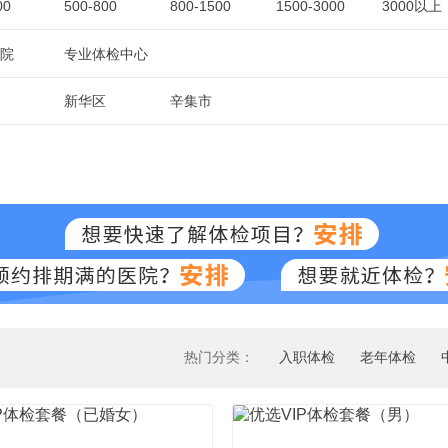
00
500-800
800-1500
1500-3000
3000以上
院
专业体检中心
新华区
辛集市
热门分类：
入职体检
老年体检