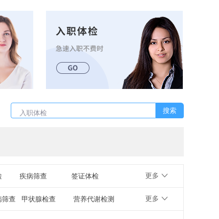
父母体检
男性体检
入职体检
搜索
女性体检
父母体检
男性体检
更多
检
疾病筛查
签证体检
更多
病筛查
甲状腺检查
营养代谢检测
赵先生 成功预约 2026.08.09 常规套餐（男女通用）