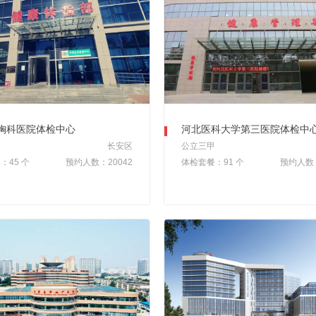
胸科医院体检中心
河北医科大学第三医院体检中
甲
长安区
公立三甲
：45 个
预约人数：20042
体检套餐：91 个
预约人数：