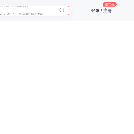
2025年了，给父母预约体检
登录 / 注册
体检前能吃药吗？
十大理由告诉你为什么要买保险
入职体检在线预约
2025年了，给父母预约体检