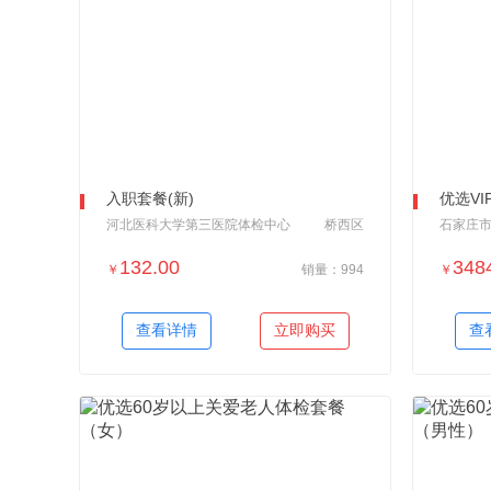
入职套餐(新)
优选V
河北医科大学第三医院体检中心
桥西区
石家庄
132.00
348
￥
销量：994
￥
＋加入对比
查看详情
立即购买
查