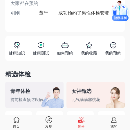
大家都在预约
刚刚
董**
成功预约了男性体检套餐
1分
健康知识
健康测试
如何预约
我的收藏
我的预约
精选体检
青年体检
女神甄选
提前检查预防疾病
元气满满塞桃花
精英白领
备孕检查
入职体检
婚前检查
首页
发现
体检
我的