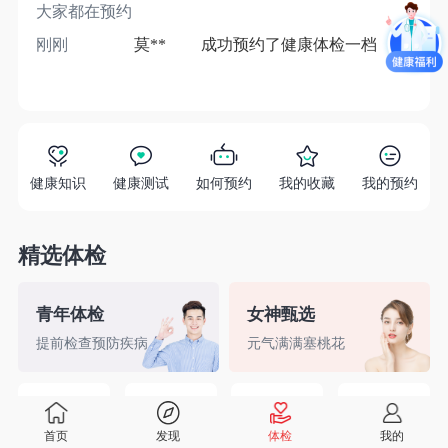
大家都在预约
刚刚
莫**
成功预约了健康体检一档
1分
健康知识
健康测试
如何预约
我的收藏
我的预约
精选体检
青年体检
女神甄选
提前检查预防疾病
元气满满塞桃花
精英白领
备孕检查
入职体检
婚前检查
首页
发现
体检
我的