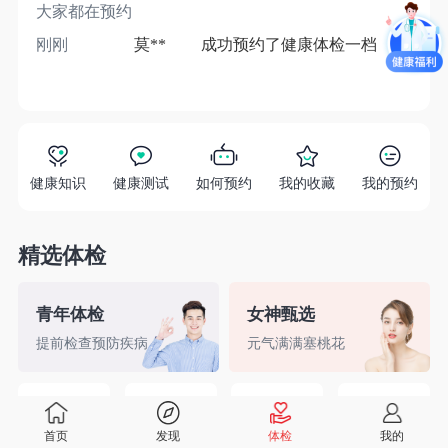
大家都在预约
刚刚
莫**
成功预约了健康体检一档
1分
健康知识
健康测试
如何预约
我的收藏
我的预约
精选体检
青年体检
女神甄选
提前检查预防疾病
元气满满塞桃花
精英白领
备孕检查
入职体检
婚前检查
首页
发现
体检
我的