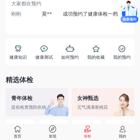
大家都在预约
刚刚
莫**
成功预约了健康体检一档
1分
健康知识
健康测试
如何预约
我的收藏
我的预约
精选体检
青年体检
女神甄选
提前检查预防疾病
元气满满塞桃花
精英白领
备孕检查
入职体检
婚前检查
首页
发现
体检
我的