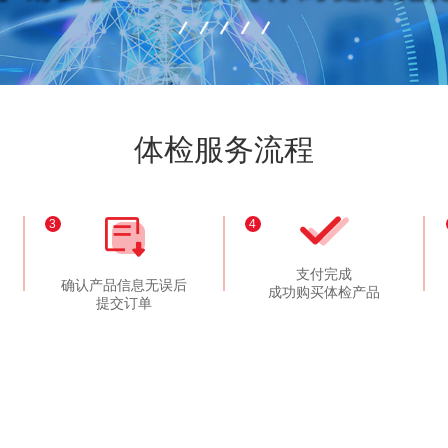
体检服务流程
3
4
支付完成
确认产品信息无误后
成功购买体检产品
提交订单