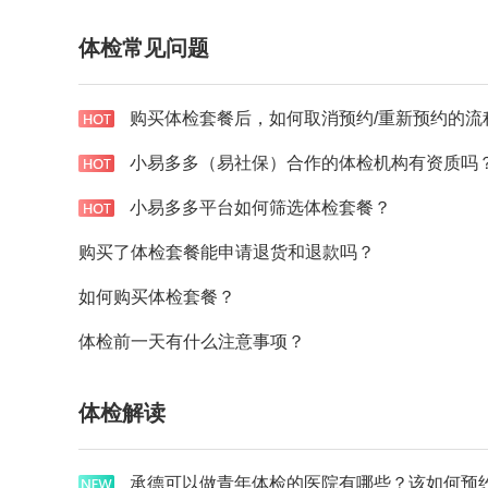
体检常见问题
小易多多（易社保）合作的体检机构有资质吗
小易多多平台如何筛选体检套餐？
购买了体检套餐能申请退货和退款吗？
如何购买体检套餐？
体检前一天有什么注意事项？
体检解读
承德可以做青年体检的医院有哪些？该如何预