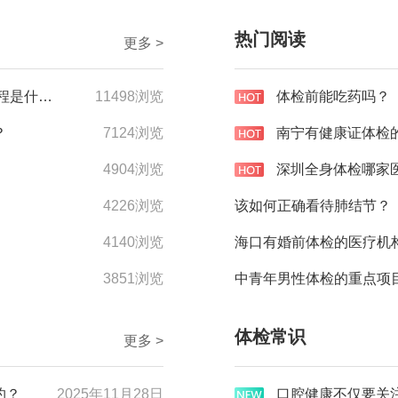
热门阅读
更多 >
购买体检套餐后，如何取消预约/重新预约的流程是什么？
11498浏览
体检前能吃药吗？
？
7124浏览
4904浏览
4226浏览
该如何正确看待肺结节？
4140浏览
3851浏览
中青年男性体检的重点项
体检常识
更多 >
约？
2025年11月28日
口腔健康不仅要关注