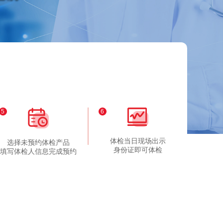
5
6
体检当日现场出示
选择未预约体检产品
身份证即可体检
填写体检人信息完成预约