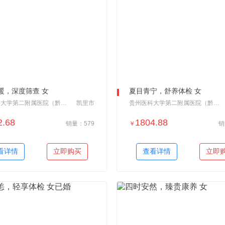
暖，深度筛查 女
夏目青宁，舒养体检 女
贵州医科大学第二附属医院（黔东南州第二人民医院）
凯里市
贵州医科大学第二附属医院（黔东南州第二人民医院）
2.68
1804.88
销量：579
￥
销
＋加入对比
＋加入对比
看详情
立即购买
查看详情
立即