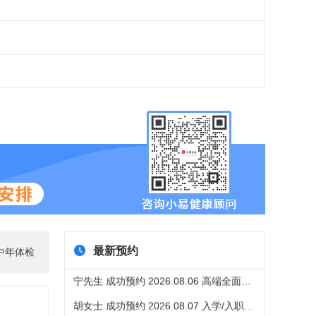
胡女士 成功预约 2026.08.11 入学/入职体检
宁先生 成功预约 2026.08.11 公务员体检套餐
宁先生 成功预约 2026.08.12 常规套餐（男女通用）
张先生 成功预约 2026.08.12 身体普查B（男女通用）
陈先生 成功预约 2026.08.13 入学/入职体检
潘女士 成功预约 2026.08.13 公务员体检套餐
陈先生 成功预约 2026.08.04 公务员体检套餐
陈先生 成功预约 2026.08.04 高端全面型套餐
潘女士 成功预约 2026.08.05 公务员体检套餐
陈先生 成功预约 2026.08.05 身体普查B（男女通用）
最新预约
中年体检
陈先生 成功预约 2026.08.06 公务员体检套餐
宁先生 成功预约 2026.08.06 高端全面型套餐
胡女士 成功预约 2026.08.07 入学/入职体检