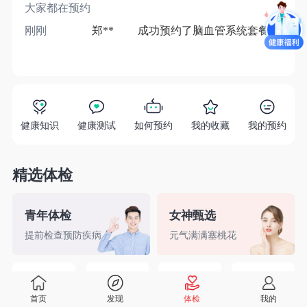
大家都在预约
刚刚
郑**
成功预约了脑血管系统套餐
1分
健康知识
健康测试
如何预约
我的收藏
我的预约
精选体检
青年体检
女神甄选
提前检查预防疾病
元气满满塞桃花
精英白领
备孕检查
入职体检
婚前检查
首页
发现
体检
我的