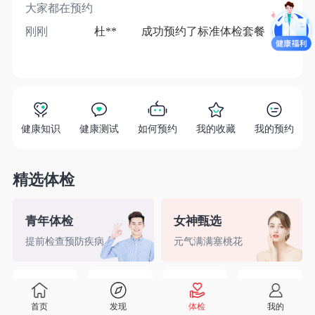
大家都在预约
刚刚
杜**
成功预约了标准体检套餐（男）
1分
健康知识
健康测试
如何预约
我的收藏
我的预约
精选体检
青年体检
女神甄选
提前检查预防疾病
元气满满塞桃花
精英白领
备孕检查
入职体检
婚前检查
首页
发现
体检
我的