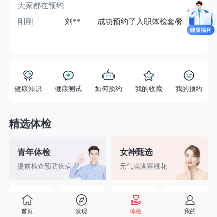
大家都在预约
刚刚
刘**
成功预约了入职体检套餐
1分
健康知识
健康测试
如何预约
我的收藏
我的预约
精选体检
青年体检
女神甄选
提前检查预防疾病
元气满满塞桃花
精英白领
备孕检查
入职体检
婚前检查
首页
发现
体检
我的