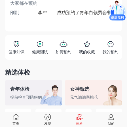
大家都在预约
刚刚
李**
成功预约了青年白领男套餐
1分
健康知识
健康测试
如何预约
我的收藏
我的预约
精选体检
青年体检
女神甄选
提前检查预防疾病
元气满满塞桃花
精英白领
备孕检查
入职体检
婚前检查
首页
发现
体检
我的