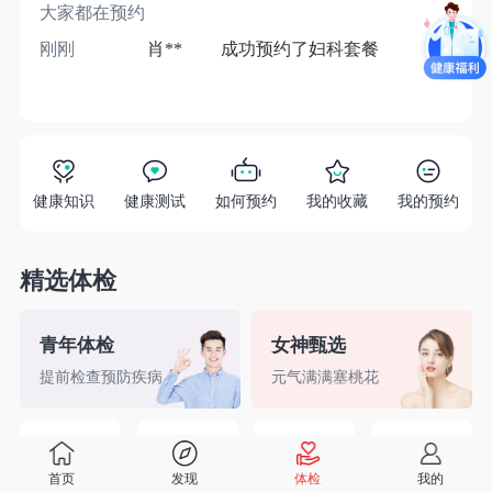
大家都在预约
刚刚
肖**
成功预约了妇科套餐
1分
健康知识
健康测试
如何预约
我的收藏
我的预约
精选体检
青年体检
女神甄选
提前检查预防疾病
元气满满塞桃花
精英白领
备孕检查
入职体检
婚前检查
首页
发现
体检
我的