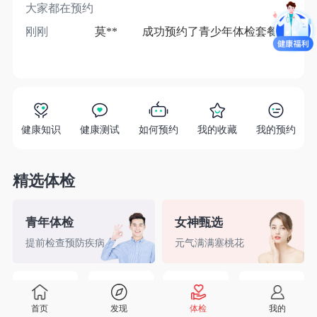
大家都在预约
刚刚
莫**
成功预约了青少年体检套餐
1分
健康知识
健康测试
如何预约
我的收藏
我的预约
精选体检
青年体检
女神甄选
提前检查预防疾病
元气满满塞桃花
精英白领
备孕检查
入职体检
婚前检查
首页
发现
体检
我的