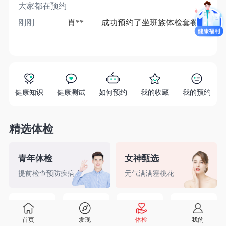
大家都在预约
刚刚
肖**
成功预约了坐班族体检套餐（男）
1分
健康知识
健康测试
如何预约
我的收藏
我的预约
精选体检
青年体检
女神甄选
提前检查预防疾病
元气满满塞桃花
精英白领
备孕检查
入职体检
婚前检查
首页
发现
体检
我的