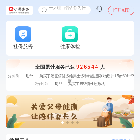
十大理由告诉你为什么要买保险
感染人偏肺病毒就会得肺炎吗
打开APP
入职体检在线预约
7分钟前
张**
成功预约了心脏病套餐
甲状腺癌怎么筛查
7分钟前
潘*
购买了美的1.5L电热水壶HJ1522
刚刚
侯**
购买了汤臣倍健水飞蓟葛根丹参片（护肝片）1.02g*120片
刚刚
侯**
购买了汤臣倍健水飞蓟葛根丹参片（护肝片）1.02g*120片
社保服务
健康体检
刚刚
杜**
成功预约了标准体检套餐（男）
刚刚
杜**
成功预约了标准体检套餐（男）
926544
全国累计服务已达
人
1分钟前
孙**
成功预约了商务应酬体检（男）
1分钟前
毛**
购买了汤臣倍健多维男士多种维生素矿物质片1.5g*60片*2
瓶
2分钟前
周**
购买了BP3颈椎热敷枕
2分钟前
林**
成功预约糖尿病强化体检套餐
4分钟前
姜**
成功预约了女性VIP体检套餐
4分钟前
袁**
购买了美的体重秤 MO-CW5 白色
6分钟前
熊**
购买了时尚羽毛球套装ES-YM601
6分钟前
叶**
成功预约了女性防癌筛查套餐
7分钟前
张**
成功预约了心脏病套餐
7分钟前
潘*
购买了美的1.5L电热水壶HJ1522