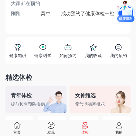
大家都在预约
刚刚
莫**
成功预约了健康体检一档
1分
健康知识
健康测试
如何预约
我的收藏
我的预约
精选体检
青年体检
女神甄选
提前检查预防疾病
元气满满塞桃花
精英白领
备孕检查
入职体检
婚前检查
首页
发现
体检
我的