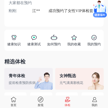
大家都在预约
刚刚
江**
成功预约了女性VIP体检套餐
1分
健康知识
健康测试
如何预约
我的收藏
我的预约
精选体检
青年体检
女神甄选
提前检查预防疾病
元气满满塞桃花
精英白领
备孕检查
入职体检
婚前检查
首页
发现
体检
我的