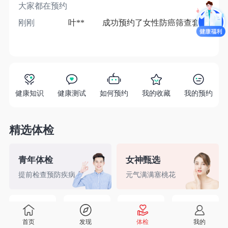
大家都在预约
刚刚
叶**
成功预约了女性防癌筛查套餐
1分
健康知识
健康测试
如何预约
我的收藏
我的预约
精选体检
青年体检
女神甄选
提前检查预防疾病
元气满满塞桃花
精英白领
备孕检查
入职体检
婚前检查
首页
发现
体检
我的