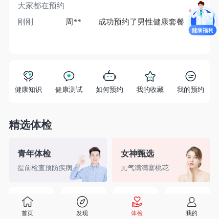
大家都在预约
刚刚
周**
成功预约了男性健康套餐
1分
健康知识
健康测试
如何预约
我的收藏
我的预约
精选体检
青年体检
女神甄选
提前检查预防疾病
元气满满塞桃花
精英白领
备孕检查
入职体检
婚前检查
首页
发现
体检
我的