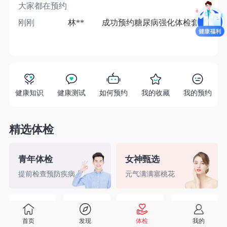
大家都在预约
刚刚
林**
成功预约糖尿病强化体检套餐
1分
健康知识
健康测试
如何预约
我的收藏
我的预约
精选体检
青年体检
女神甄选
提前检查预防疾病
元气满满塞桃花
精英白领
备孕检查
入职体检
婚前检查
首页
发现
体检
我的