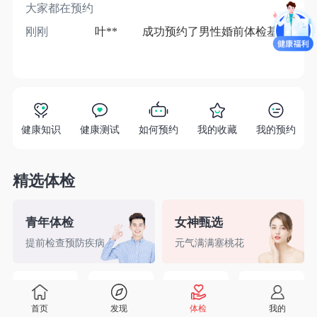
大家都在预约
刚刚
叶**
成功预约了男性婚前体检基础套餐
1分
健康知识
健康测试
如何预约
我的收藏
我的预约
精选体检
青年体检
女神甄选
提前检查预防疾病
元气满满塞桃花
精英白领
备孕检查
入职体检
婚前检查
首页
发现
体检
我的