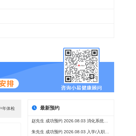
胡女士 成功预约 2026.08.08 个人体检A类
潘女士 成功预约 2026.08.08 高端全面型套餐
赵先生 成功预约 2026.08.09 高端全面型套餐
潘女士 成功预约 2026.08.09 常规套餐（男女通用）
张先生 成功预约 2026.08.10 入学/入职体检
朱先生 成功预约 2026.08.10 高端全面型套餐
宁先生 成功预约 2026.08.01 公务员体检套餐
傅先生 成功预约 2026.08.01 公务员体检套餐
胡女士 成功预约 2026.08.02 消化系统疾病筛查
胡女士 成功预约 2026.08.02 高端全面型套餐
最新预约
中年体检
赵先生 成功预约 2026.08.03 消化系统疾病筛查
朱先生 成功预约 2026.08.03 入学/入职体检
陈先生 成功预约 2026.08.04 身体普查B（男女通用）