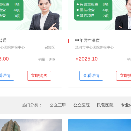
普通
中年男性深度
中心医院体检中心
召陵区
漯河市中心医院体检中心
8.00
2025.10
销量：846
￥
销
＋加入对比
＋加入对比
看详情
立即购买
查看详情
立即
热门分类：
公立三甲
公立医院
民营医院
专业