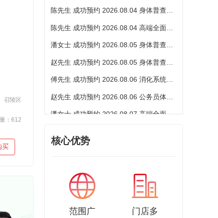
陈先生 成功预约 2026.08.04 高端全面型套餐
潘女士 成功预约 2026.08.05 身体普查B（男女通用）
赵先生 成功预约 2026.08.05 身体普查B（男女通用）
傅先生 成功预约 2026.08.06 消化系统疾病筛查
赵先生 成功预约 2026.08.06 公务员体检套餐
潘女士 成功预约 2026.08.07 高端全面型套餐
召陵区
李女士 成功预约 2026.08.07 入学/入职体检
量：612
胡女士 成功预约 2026.08.08 个人体检A类
核心优势
购买
潘女士 成功预约 2026.08.08 高端全面型套餐
赵先生 成功预约 2026.08.09 高端全面型套餐
潘女士 成功预约 2026.08.09 常规套餐（男女通用）
张先生 成功预约 2026.08.10 入学/入职体检
范围广
门店多
朱先生 成功预约 2026.08.10 高端全面型套餐