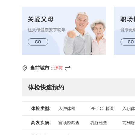
当前城市：
漯河
体检快速预约
体检类型
:
入户体检
PET-CT检查
入职体
高发疾病
:
宫颈癌筛查
乳腺检查
前列腺