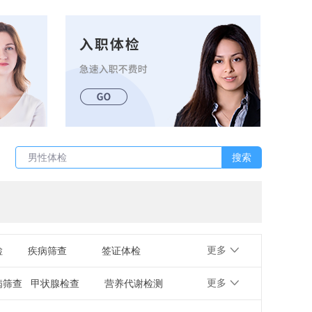
父母体检
男性体检
入职体检
搜索
女性体检
父母体检
男性体检
更多
检
疾病筛查
签证体检
潘女士 成功预约 2026.08.07 高端全面型套餐
更多
病筛查
甲状腺检查
营养代谢检测
李女士 成功预约 2026.08.07 入学/入职体检