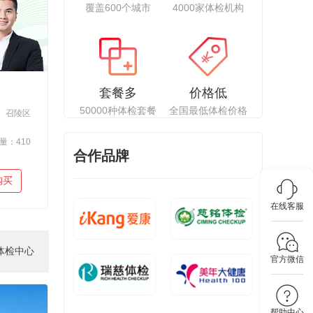
覆盖600个城市
4000家体检机构
宁先生 成功预约 2026.08.01 公务员体检套餐
傅先生 成功预约 2026.08.01 公务员体检套餐
胡女士 成功预约 2026.08.02 消化系统疾病筛查
套餐多
价格低
胡女士 成功预约 2026.08.02 高端全面型套餐
50000种体检套餐
全国最低体检价格
召陵区
赵先生 成功预约 2026.08.03 消化系统疾病筛查
量：410
朱先生 成功预约 2026.08.03 入学/入职体检
合作品牌
陈先生 成功预约 2026.08.04 身体普查B（男女通用）
购买
陈先生 成功预约 2026.08.04 高端全面型套餐
在线客服
体检中心
官方微信
帮助中心