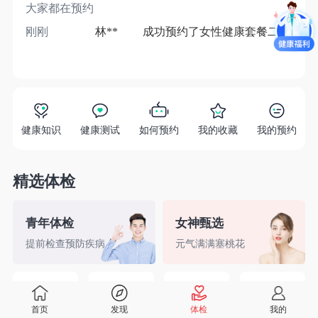
大家都在预约
刚刚
林**
成功预约了女性健康套餐二档
1分
健康知识
健康测试
如何预约
我的收藏
我的预约
精选体检
青年体检
女神甄选
提前检查预防疾病
元气满满塞桃花
精英白领
备孕检查
入职体检
婚前检查
首页
发现
体检
我的