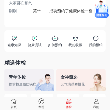
大家都在预约
刚刚
莫**
成功预约了健康体检一档
1分
健康知识
健康测试
如何预约
我的收藏
我的预约
精选体检
青年体检
女神甄选
提前检查预防疾病
元气满满塞桃花
精英白领
备孕检查
入职体检
婚前检查
首页
发现
体检
我的