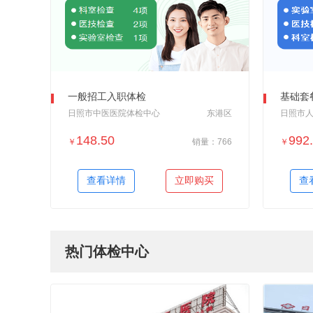
一般招工入职体检
基础套
日照市中医医院体检中心
东港区
日照市
148.50
992
￥
销量：766
￥
＋加入对比
查看详情
立即购买
查
热门体检中心