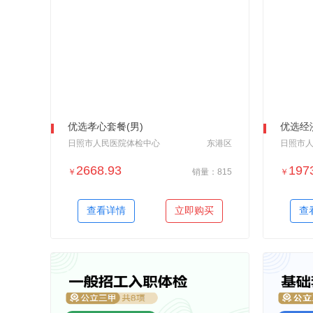
优选孝心套餐(男)
优选经
日照市人民医院体检中心
东港区
日照市
2668.93
197
￥
销量：815
￥
＋加入对比
查看详情
立即购买
查