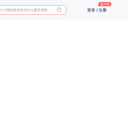
十大理由告诉你为什么要买保险
登录 / 注册
入职体检在线预约
2025年了，给父母预约体检