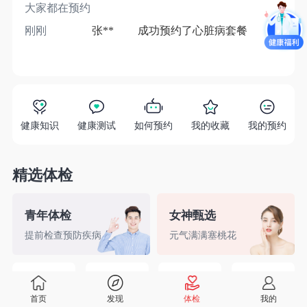
大家都在预约
刚刚
张**
成功预约了心脏病套餐
1分
健康知识
健康测试
如何预约
我的收藏
我的预约
精选体检
青年体检
女神甄选
提前检查预防疾病
元气满满塞桃花
精英白领
备孕检查
入职体检
婚前检查
首页
发现
体检
我的