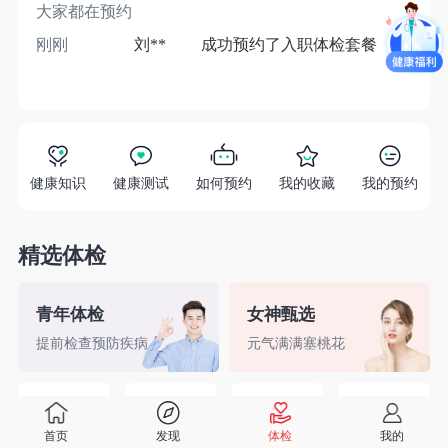
大家都在预约
刚刚
刘**
成功预约了入职体检套餐
1分
健康知识
健康测试
如何预约
我的收藏
我的预约
精选体检
青年体检
女神甄选
提前检查预防疾病
元气满满塞桃花
精英白领
备孕检查
入职体检
婚前检查
首页
发现
体检
我的