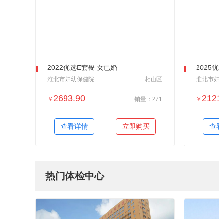
2022优选E套餐 女已婚
202
淮北市妇幼保健院
相山区
淮北市
2693.90
212
￥
销量：271
￥
＋加入对比
查看详情
立即购买
查
热门体检中心