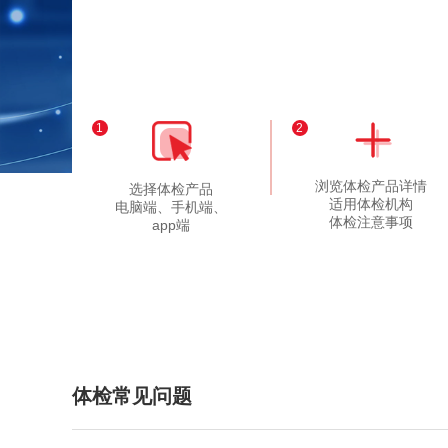
1
2
浏览体检产品详情
选择体检产品
适用体检机构
电脑端、手机端、
体检注意事项
app端
体检常见问题