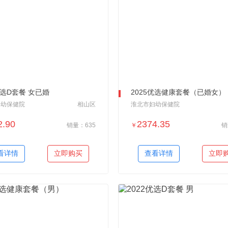
优选D套餐 女已婚
2025优选健康套餐（已婚女）
妇幼保健院
相山区
淮北市妇幼保健院
2.90
2374.35
销量：635
￥
销
＋加入对比
＋加入对比
看详情
立即购买
查看详情
立即