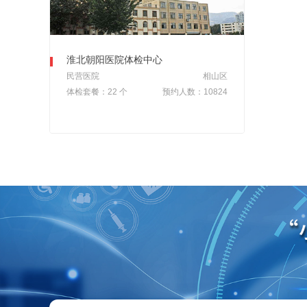
淮北朝阳医院体检中心
民营医院
相山区
体检套餐：22 个
预约人数：10824