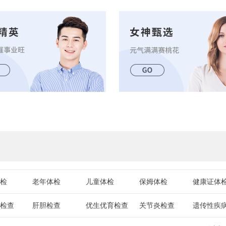
检
老年体检
儿童体检
保姆体检
健康证体
检查
肝胆检查
优生优育检查
关节炎检查
遗传性疾