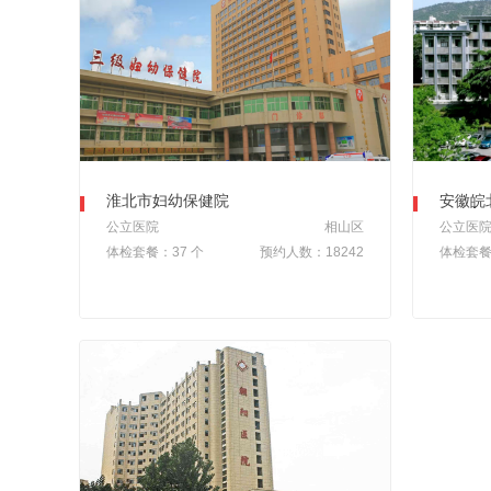
淮北市妇幼保健院
安徽皖
公立医院
相山区
公立医
体检套餐：37 个
预约人数：18242
体检套餐