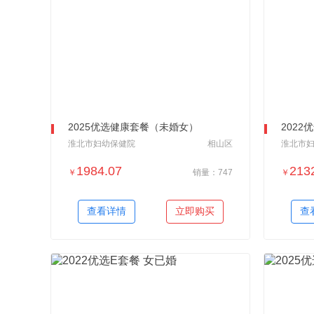
2025优选健康套餐（未婚女）
2022
淮北市妇幼保健院
相山区
淮北市
1984.07
213
￥
销量：747
￥
＋加入对比
查看详情
立即购买
查