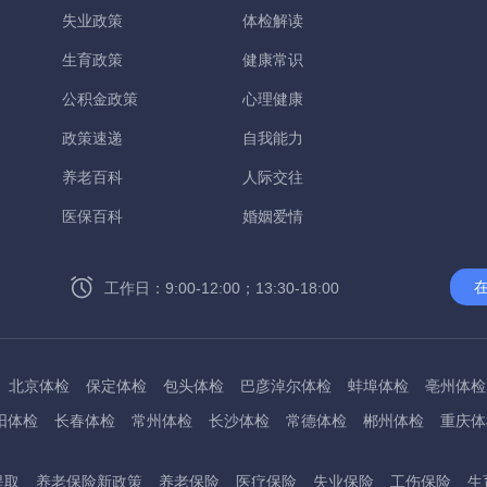
失业政策
体检解读
生育政策
健康常识
公积金政策
心理健康
政策速递
自我能力
养老百科
人际交往
医保百科
婚姻爱情
工作日：9:00-12:00；13:30-18:00
北京体检
保定体检
包头体检
巴彦淖尔体检
蚌埠体检
亳州体检
阳体检
长春体检
常州体检
长沙体检
常德体检
郴州体检
重庆体
州体检
东方体检
德阳体检
达州体检
大理体检
石嘴山体检
鄂尔
提取
养老保险新政策
养老保险
医疗保险
失业保险
工伤保险
生