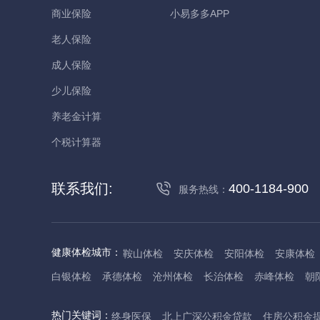
商业保险
小易多多APP
老人保险
成人保险
少儿保险
养老金计算
个税计算器
联系我们:
400-1184-900
服务热线：
健康体检城市：
鞍山体检
安庆体检
安阳体检
安康体检
白银体检
承德体检
沧州体检
长治体检
赤峰体检
朝
丹东体检
大庆体检
东营体检
德州体检
东莞体检
儋
热门关键词：
终身医保
北上广深公积金贷款
住房公积金