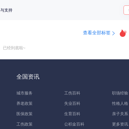
策与支持
查看全部标签
已经到底啦~
全国资讯
城市服务
工伤百科
职场经验
养老政策
失业百科
性格人格
医保政策
生育百科
亲子关系
工伤政策
公积金百科
更多资讯