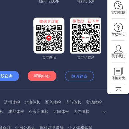
扫码下载APP
福利官小易
官方微信
帮助中心
关于我们
官方微信
官方小程序
在线咨询
帮助中心
投诉建议
体检对比
滨州体检
北海体检
百色体检
毕节体检
宝鸡体检
检
成都体检
石家庄体检
大同体检
大连体检
多斯体检
鄂州体检
抚顺体检
阜阳体检
福州体检
育保险
住房公积金
体检注意事项
个人体检套餐