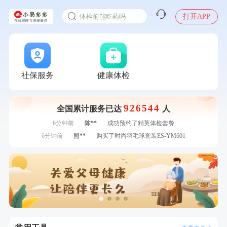
2025年了，给父母约个体检
刚刚
刘**
成功预约了心脑血管强化体检套餐
体检前能吃药吗
打开APP
刚刚
林**
购买了小熊电烤箱 DKX-F10M6
十大理由告诉你为什么要买保险
刚刚
林**
购买了小熊电烤箱 DKX-F10M6
感染人偏肺病毒就会得肺炎吗
1分钟前
周**
购买了BP3颈椎热敷枕
入职体检在线预约
1分钟前
刘**
成功预约了入职体检套餐
2分钟前
杜**
成功预约了标准体检套餐（男）
甲状腺癌怎么筛查
社保服务
健康体检
2分钟前
姜**
购买了五常稻花香2号大米
4分钟前
林**
购买了宁安堡新疆无核红枣干150g*2
926544
全国累计服务已达
人
4分钟前
柯**
成功预约了关怀老人B套餐
6分钟前
陈**
成功预约了精英体检套餐
6分钟前
熊**
购买了时尚羽毛球套装ES-YM601
7分钟前
黎**
购买了厨房家用多功能不锈钢刀具六件套装
7分钟前
黄**
成功预约了中老年套餐
刚刚
刘**
成功预约了心脑血管强化体检套餐
刚刚
刘**
成功预约了心脑血管强化体检套餐