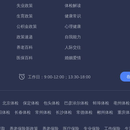
失业政策
体检解读
生育政策
健康常识
公积金政策
心理健康
政策速递
自我能力
养老百科
人际交往
医保百科
婚姻爱情
工作日：9:00-12:00；13:30-18:00
北京体检
保定体检
包头体检
巴彦淖尔体检
蚌埠体检
亳州体检
阳体检
长春体检
常州体检
长沙体检
常德体检
郴州体检
重庆体
州体检
东方体检
德阳体检
达州体检
大理体检
石嘴山体检
鄂尔
提取
养老保险新政策
养老保险
医疗保险
失业保险
工伤保险
生