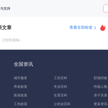
策与支持
新文章
查看全部标签
已经到底啦~
全国资讯
城市服务
工伤百科
职场经验
养老政策
失业百科
性格人格
医保政策
生育百科
亲子关系
工伤政策
公积金百科
更多资讯