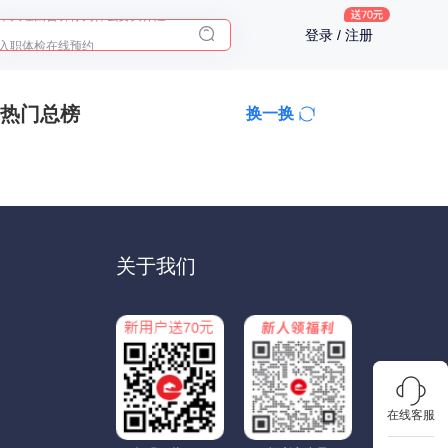
十大理由告诉你为什么要买保险
入职体检在线预约
登录 / 注册
2025年了，给父母预约体检
热门总榜
换一换
关于我们
在线客服