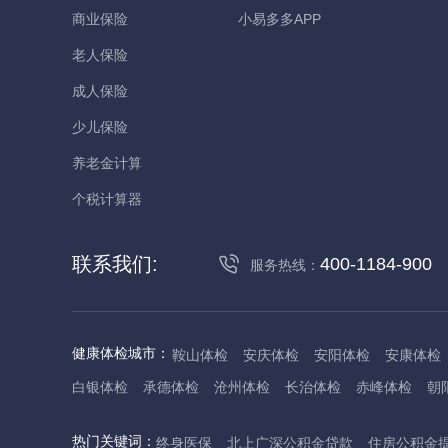
商业保险
小易多多APP
老人保险
成人保险
少儿保险
养老金计算
个税计算器
联系我们:
400-1184-900
服务热线：
健康体检城市：
鞍山体检
安庆体检
安阳体检
安康体检
白银体检
承德体检
沧州体检
长治体检
赤峰体检
朝
丹东体检
大庆体检
东营体检
德州体检
东莞体检
儋
热门关键词：
终身医保
北上广深公积金贷款
住房公积金