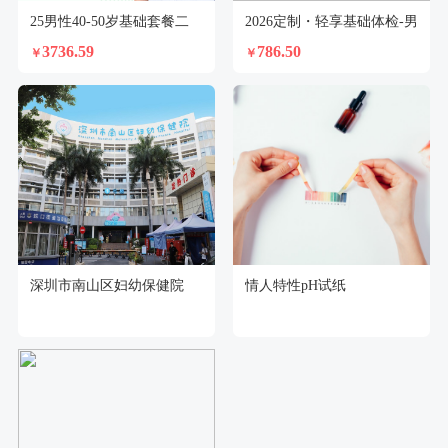
25男性40-50岁基础套餐二
2026定制・轻享基础体检-男
3736.59
786.50
￥
￥
深圳市南山区妇幼保健院
情人特性pH试纸