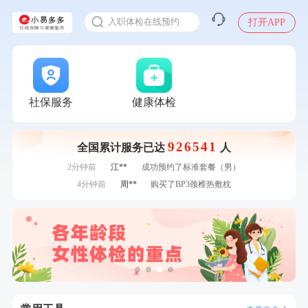
感染人偏肺病毒就会得肺炎吗
7分钟前
林**
购买了宁安堡新疆无核红枣干150g*2
入职体检在线预约
打开APP
7分钟前
袁**
购买了美的体重秤 MO-CW5 白色
甲状腺癌怎么筛查
刚刚
叶**
成功预约了女性防癌筛查套餐
刚刚
叶**
成功预约了女性防癌筛查套餐
刚刚
周**
成功预约了男性健康套餐
刚刚
周**
成功预约了男性健康套餐
社保服务
健康体检
1分钟前
黎**
购买了厨房家用多功能不锈钢刀具六件套装
1分钟前
李**
购买了七年五季黑咖啡速溶低脂无添加蔗糖美式咖啡粉
24g*2盒
926541
全国累计服务已达
人
2分钟前
李**
成功预约了白领女士体检套餐
2分钟前
江**
成功预约了标准套餐（男）
4分钟前
周**
购买了BP3颈椎热敷枕
4分钟前
何**
购买了姚朵朵-1000g粗粮生活礼盒
6分钟前
李**
成功预约了老年女性体检套餐
6分钟前
肖**
成功预约了坐班族体检套餐（男）
7分钟前
林**
购买了宁安堡新疆无核红枣干150g*2
7分钟前
袁**
购买了美的体重秤 MO-CW5 白色
刚刚
叶**
成功预约了女性防癌筛查套餐
刚刚
叶**
成功预约了女性防癌筛查套餐