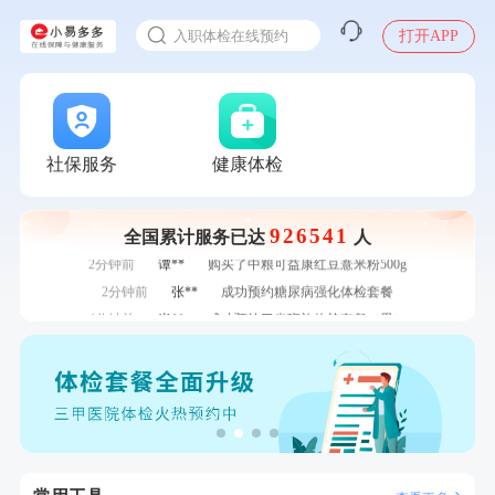
感染人偏肺病毒就会得肺炎吗
7分钟前
林**
成功预约了女性健康套餐二档
入职体检在线预约
打开APP
7分钟前
何**
购买了姚朵朵-1000g粗粮生活礼盒
甲状腺癌怎么筛查
刚刚
罗**
购买了美的体重秤 MO-CW5 白色
刚刚
罗**
购买了美的体重秤 MO-CW5 白色
刚刚
莫**
成功预约了青少年体检套餐
社保服务
健康体检
刚刚
莫**
成功预约了青少年体检套餐
1分钟前
刘**
成功预约了入职体检套餐
1分钟前
侯**
购买了汤臣倍健水飞蓟葛根丹参片（护肝片）1.02g*120片
926541
全国累计服务已达
人
2分钟前
谭**
购买了中粮可益康红豆薏米粉500g
2分钟前
张**
成功预约糖尿病强化体检套餐
4分钟前
肖**
成功预约了坐班族体检套餐（男）
4分钟前
罗**
购买了美的体重秤 MO-CW5 白色
6分钟前
戴*
购买了便携式手持小风扇
6分钟前
林**
成功预约了女性健康套餐二档
7分钟前
林**
成功预约了女性健康套餐二档
7分钟前
何**
购买了姚朵朵-1000g粗粮生活礼盒
刚刚
罗**
购买了美的体重秤 MO-CW5 白色