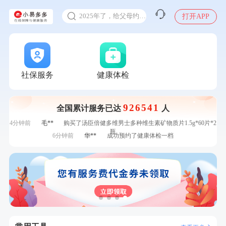
甲状腺癌怎么筛查
刚刚
赵**
成功预约青春体检卡（女）
2025年了，给父母约个体检
打开APP
刚刚
赵**
成功预约青春体检卡（女）
体检前能吃药吗
刚刚
刘**
成功预约了心脑血管强化体检套餐
十大理由告诉你为什么要买保险
刚刚
刘**
成功预约了心脑血管强化体检套餐
感染人偏肺病毒就会得肺炎吗
1分钟前
潘*
购买了美的1.5L电热水壶HJ1522
1分钟前
罗**
购买了美的体重秤 MO-CW5 白色
入职体检在线预约
社保服务
健康体检
2分钟前
刘**
成功预约了入职体检套餐
甲状腺癌怎么筛查
2分钟前
郑**
成功预约了脑血管系统套餐
926541
全国累计服务已达
人
4分钟前
熊**
购买了时尚羽毛球套装ES-YM601
4分钟前
毛**
购买了汤臣倍健多维男士多种维生素矿物质片1.5g*60片*2
瓶
6分钟前
华**
成功预约了健康体检一档
6分钟前
赵**
成功预约青春体检卡（女）
7分钟前
毛**
购买了汤臣倍健多维男士多种维生素矿物质片1.5g*60片*2
瓶
7分钟前
王*
购买了公牛环球旅行转换器—L07
刚刚
赵**
成功预约青春体检卡（女）
刚刚
赵**
成功预约青春体检卡（女）