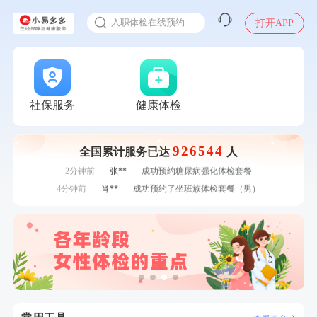
感染人偏肺病毒就会得肺炎吗
7分钟前
林**
成功预约了女性健康套餐二档
入职体检在线预约
打开APP
7分钟前
何**
购买了姚朵朵-1000g粗粮生活礼盒
甲状腺癌怎么筛查
刚刚
罗**
购买了美的体重秤 MO-CW5 白色
刚刚
罗**
购买了美的体重秤 MO-CW5 白色
刚刚
莫**
成功预约了青少年体检套餐
刚刚
莫**
成功预约了青少年体检套餐
社保服务
健康体检
1分钟前
刘**
成功预约了入职体检套餐
1分钟前
侯**
购买了汤臣倍健水飞蓟葛根丹参片（护肝片）1.02g*120片
2分钟前
谭**
购买了中粮可益康红豆薏米粉500g
926544
全国累计服务已达
人
2分钟前
张**
成功预约糖尿病强化体检套餐
4分钟前
肖**
成功预约了坐班族体检套餐（男）
4分钟前
罗**
购买了美的体重秤 MO-CW5 白色
6分钟前
戴*
购买了便携式手持小风扇
6分钟前
林**
成功预约了女性健康套餐二档
7分钟前
林**
成功预约了女性健康套餐二档
7分钟前
何**
购买了姚朵朵-1000g粗粮生活礼盒
刚刚
罗**
购买了美的体重秤 MO-CW5 白色
刚刚
罗**
购买了美的体重秤 MO-CW5 白色