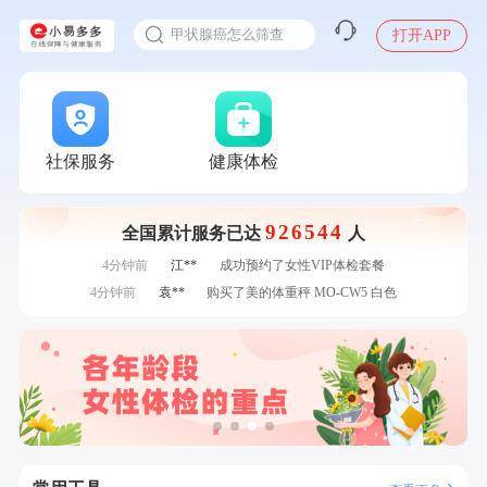
入职体检在线预约
7分钟前
谭**
购买了中粮可益康红豆薏米粉500g
甲状腺癌怎么筛查
打开APP
刚刚
何**
购买了姚朵朵-1000g粗粮生活礼盒
刚刚
何**
购买了姚朵朵-1000g粗粮生活礼盒
刚刚
李**
成功预约了老年女性体检套餐
刚刚
李**
成功预约了老年女性体检套餐
1分钟前
林**
成功预约了女性健康套餐二档
社保服务
健康体检
1分钟前
毛**
购买了联创雅斯奶锅DF-CP103M
2分钟前
袁**
购买了美的体重秤 MO-CW5 白色
926544
全国累计服务已达
人
2分钟前
肖**
成功预约了坐班族体检套餐（男）
4分钟前
江**
成功预约了女性VIP体检套餐
4分钟前
袁**
购买了美的体重秤 MO-CW5 白色
6分钟前
谭**
购买了中粮可益康红豆薏米粉500g
6分钟前
林**
成功预约了女性健康套餐二档
7分钟前
陈**
成功预约了精英体检套餐
7分钟前
谭**
购买了中粮可益康红豆薏米粉500g
刚刚
何**
购买了姚朵朵-1000g粗粮生活礼盒
刚刚
何**
购买了姚朵朵-1000g粗粮生活礼盒