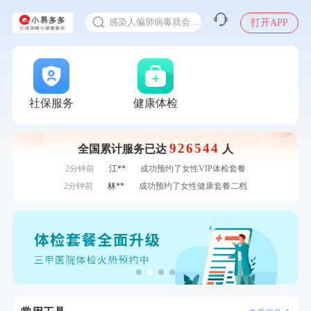
十大理由告诉你为什么要买保险
感染人偏肺病毒就会得肺炎吗
打开APP
7分钟前
罗**
购买了美的体重秤 MO-CW5 白色
入职体检在线预约
7分钟前
王*
购买了公牛环球旅行转换器—L07
甲状腺癌怎么筛查
刚刚
周**
成功预约了男性健康套餐
刚刚
周**
成功预约了男性健康套餐
刚刚
李**
成功预约了白领女士体检套餐
社保服务
健康体检
刚刚
李**
成功预约了白领女士体检套餐
1分钟前
毛**
购买了联创雅斯奶锅DF-CP103M
926544
全国累计服务已达
人
1分钟前
毛**
购买了联创雅斯奶锅DF-CP103M
2分钟前
江**
成功预约了女性VIP体检套餐
2分钟前
林**
成功预约了女性健康套餐二档
4分钟前
陆**
购买了固本堂阿胶糕传统口味400g
4分钟前
袁**
购买了美的体重秤 MO-CW5 白色
6分钟前
王**
成功预约女性常规体检套餐
6分钟前
王**
成功预约女性常规体检套餐
7分钟前
罗**
购买了美的体重秤 MO-CW5 白色
7分钟前
王*
购买了公牛环球旅行转换器—L07
刚刚
周**
成功预约了男性健康套餐