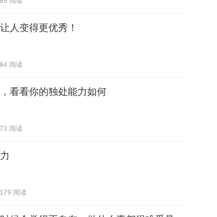
369 阅读
让人变得更优秀！
584 阅读
，看看你的独处能力如何
373 阅读
力
1179 阅读