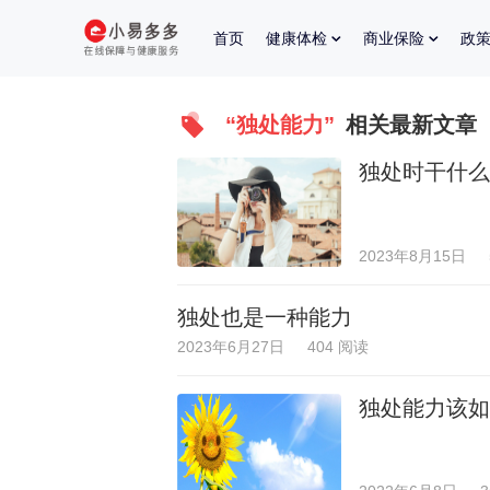
首页
健康体检
商业保险
政
“独处能力”
相关最新文章
独处时干什么
2023年8月15日
独处也是一种能力
2023年6月27日
404 阅读
独处能力该如