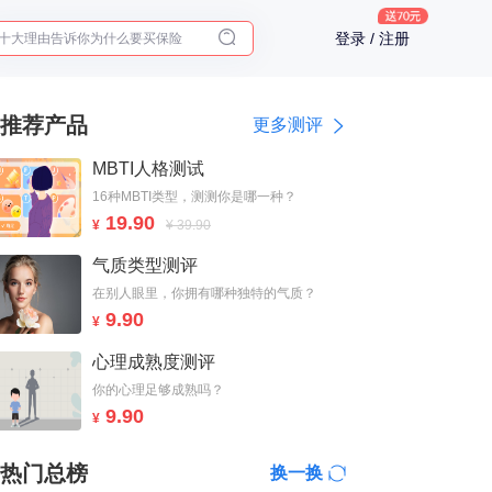
体检前能吃药吗？
登录 / 注册
十大理由告诉你为什么要买保险
入职体检在线预约
2025年了，给父母预约体检
推荐产品
更多测评
MBTI人格测试
16种MBTI类型，测测你是哪一种？
19.90
¥
¥ 39.90
气质类型测评
在别人眼里，你拥有哪种独特的气质？
9.90
¥
心理成熟度测评
你的心理足够成熟吗？
9.90
¥
热门总榜
换一换