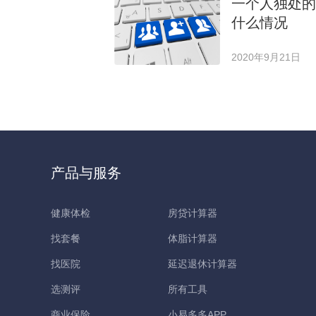
一个人独处的
什么情况
2020年9月21日
产品与服务
健康体检
房贷计算器
找套餐
体脂计算器
找医院
延迟退休计算器
选测评
所有工具
商业保险
小易多多APP