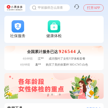
入职体检在线预约
7分钟前
谭**
购买了中粮可益康红豆薏米粉500g
甲状腺癌怎么筛查
打开APP
刚刚
何**
购买了姚朵朵-1000g粗粮生活礼盒
刚刚
何**
购买了姚朵朵-1000g粗粮生活礼盒
刚刚
李**
成功预约了老年女性体检套餐
刚刚
李**
成功预约了老年女性体检套餐
1分钟前
林**
成功预约了女性健康套餐二档
社保服务
健康体检
1分钟前
毛**
购买了联创雅斯奶锅DF-CP103M
2分钟前
袁**
购买了美的体重秤 MO-CW5 白色
926544
全国累计服务已达
人
2分钟前
肖**
成功预约了坐班族体检套餐（男）
4分钟前
江**
成功预约了女性VIP体检套餐
4分钟前
袁**
购买了美的体重秤 MO-CW5 白色
6分钟前
谭**
购买了中粮可益康红豆薏米粉500g
6分钟前
林**
成功预约了女性健康套餐二档
7分钟前
陈**
成功预约了精英体检套餐
7分钟前
谭**
购买了中粮可益康红豆薏米粉500g
刚刚
何**
购买了姚朵朵-1000g粗粮生活礼盒
刚刚
何**
购买了姚朵朵-1000g粗粮生活礼盒