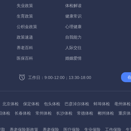
失业政策
体检解读
生育政策
健康常识
公积金政策
心理健康
政策速递
自我能力
养老百科
人际交往
医保百科
婚姻爱情
工作日：9:00-12:00；13:30-18:00
北京体检
保定体检
包头体检
巴彦淖尔体检
蚌埠体检
亳州体检
阳体检
长春体检
常州体检
长沙体检
常德体检
郴州体检
重庆体
州体检
东方体检
德阳体检
达州体检
大理体检
石嘴山体检
鄂尔
提取
养老保险新政策
养老保险
医疗保险
失业保险
工伤保险
生