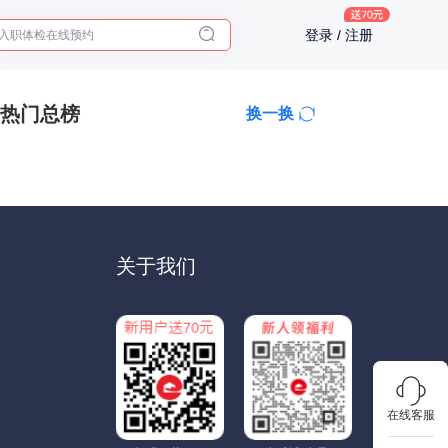
入职体检在线预约
登录 / 注册
2025年了，给父母预约体检
热门总榜
换一换
关于我们
在线客服