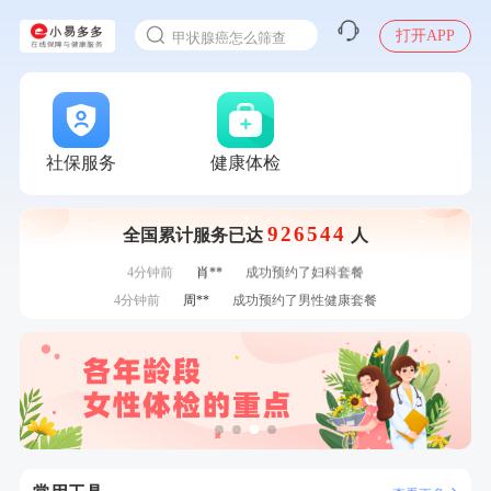
入职体检在线预约
7分钟前
苗**
成功预约了男性婚前体检基础套餐
甲状腺癌怎么筛查
打开APP
刚刚
戴*
购买了便携式手持小风扇
刚刚
戴*
购买了便携式手持小风扇
刚刚
毛**
购买了联创雅斯奶锅DF-CP103M
刚刚
毛**
购买了联创雅斯奶锅DF-CP103M
1分钟前
赵**
成功预约青春体检卡（女）
社保服务
健康体检
1分钟前
郑**
成功预约了脑血管系统套餐
2分钟前
王*
购买了公牛环球旅行转换器—L07
926544
全国累计服务已达
人
2分钟前
谭**
购买了中粮可益康红豆薏米粉500g
4分钟前
肖**
成功预约了妇科套餐
4分钟前
周**
成功预约了男性健康套餐
6分钟前
赵*
购买了油米有福B款
6分钟前
何*
购买了K3颈椎按摩仪（浅灰色）
7分钟前
柯**
成功预约了关怀老人B套餐
7分钟前
苗**
成功预约了男性婚前体检基础套餐
刚刚
戴*
购买了便携式手持小风扇
刚刚
戴*
购买了便携式手持小风扇