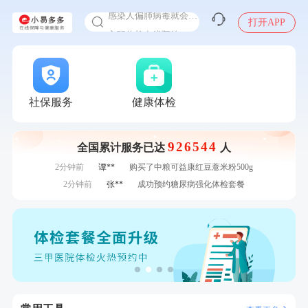
感染人偏肺病毒就会得肺炎吗
打开APP
入职体检在线预约
7分钟前
林**
成功预约了女性健康套餐二档
甲状腺癌怎么筛查
7分钟前
何**
购买了姚朵朵-1000g粗粮生活礼盒
刚刚
罗**
购买了美的体重秤 MO-CW5 白色
刚刚
罗**
购买了美的体重秤 MO-CW5 白色
刚刚
莫**
成功预约了青少年体检套餐
社保服务
健康体检
刚刚
莫**
成功预约了青少年体检套餐
1分钟前
刘**
成功预约了入职体检套餐
926544
全国累计服务已达
人
1分钟前
侯**
购买了汤臣倍健水飞蓟葛根丹参片（护肝片）1.02g*120片
2分钟前
谭**
购买了中粮可益康红豆薏米粉500g
2分钟前
张**
成功预约糖尿病强化体检套餐
4分钟前
肖**
成功预约了坐班族体检套餐（男）
4分钟前
罗**
购买了美的体重秤 MO-CW5 白色
6分钟前
戴*
购买了便携式手持小风扇
6分钟前
林**
成功预约了女性健康套餐二档
7分钟前
林**
成功预约了女性健康套餐二档
7分钟前
何**
购买了姚朵朵-1000g粗粮生活礼盒
刚刚
罗**
购买了美的体重秤 MO-CW5 白色