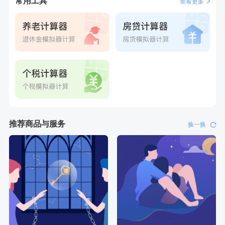
常用工具
查看更多
刚刚
林**
购买了宁安堡新疆无核红枣干150g*2
推荐商品与服务
换一换