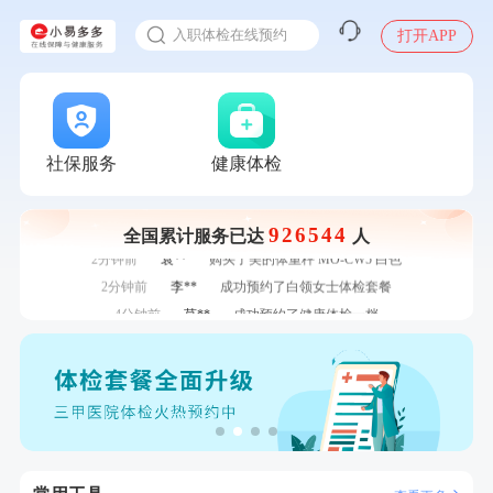
感染人偏肺病毒就会得肺炎吗
7分钟前
郑**
成功预约了脑血管系统套餐
入职体检在线预约
打开APP
7分钟前
潘*
购买了美的1.5L电热水壶HJ1522
甲状腺癌怎么筛查
刚刚
林**
购买了宁安堡新疆无核红枣干150g*2
刚刚
林**
购买了宁安堡新疆无核红枣干150g*2
刚刚
陈**
成功预约了精英体检套餐
社保服务
健康体检
刚刚
陈**
成功预约了精英体检套餐
1分钟前
江**
成功预约了标准套餐（男）
1分钟前
毛**
购买了联创雅斯奶锅DF-CP103M
926544
全国累计服务已达
人
2分钟前
袁**
购买了美的体重秤 MO-CW5 白色
2分钟前
李**
成功预约了白领女士体检套餐
4分钟前
莫**
成功预约了健康体检一档
4分钟前
王*
购买了公牛环球旅行转换器—L07
6分钟前
姜**
购买了五常稻花香2号大米
6分钟前
柯**
成功预约了关怀老人B套餐
7分钟前
郑**
成功预约了脑血管系统套餐
7分钟前
潘*
购买了美的1.5L电热水壶HJ1522
刚刚
林**
购买了宁安堡新疆无核红枣干150g*2