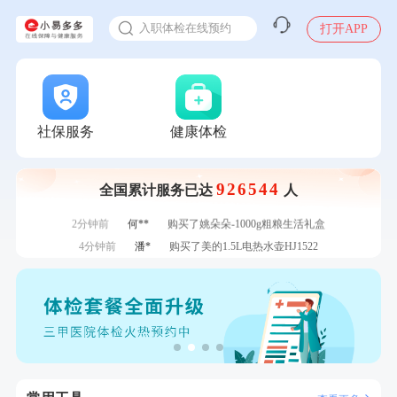
感染人偏肺病毒就会得肺炎吗
7分钟前
毛**
购买了汤臣倍健多维男士多种维生素矿物质片1.5g*60片*2
入职体检在线预约
打开APP
瓶
7分钟前
刘**
成功预约了入职体检套餐
甲状腺癌怎么筛查
刚刚
张**
成功预约糖尿病强化体检套餐
刚刚
张**
成功预约糖尿病强化体检套餐
刚刚
周**
购买了BP3颈椎热敷枕
社保服务
健康体检
刚刚
周**
购买了BP3颈椎热敷枕
1分钟前
罗**
购买了美的体重秤 MO-CW5 白色
1分钟前
张**
成功预约糖尿病强化体检套餐
926544
全国累计服务已达
人
2分钟前
江**
成功预约了标准套餐（男）
2分钟前
何**
购买了姚朵朵-1000g粗粮生活礼盒
4分钟前
潘*
购买了美的1.5L电热水壶HJ1522
4分钟前
林**
成功预约糖尿病强化体检套餐
6分钟前
陈**
成功预约了精英体检套餐
6分钟前
袁**
购买了美的体重秤 MO-CW5 白色
7分钟前
毛**
购买了汤臣倍健多维男士多种维生素矿物质片1.5g*60片*2
瓶
7分钟前
刘**
成功预约了入职体检套餐
刚刚
张**
成功预约糖尿病强化体检套餐
刚刚
张**
成功预约糖尿病强化体检套餐