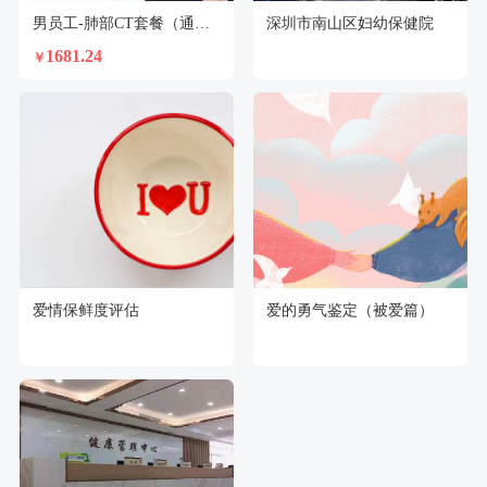
男员工-肺部CT套餐（通用）
深圳市南山区妇幼保健院
1681.24
￥
爱情保鲜度评估
爱的勇气鉴定（被爱篇）