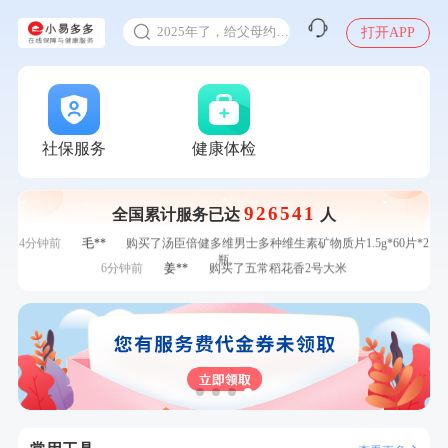
甲状腺癌怎么筛查
刚刚
何*
购买了K3颈椎按摩仪（浅灰色）
2025年了，给父母约个体检
打开APP
刚刚
何*
购买了K3颈椎按摩仪（浅灰色）
体检前能吃药吗
刚刚
叶**
成功预约了女性防癌筛查套餐
十大理由告诉你为什么要买保险
刚刚
叶**
成功预约了女性防癌筛查套餐
感染人偏肺病毒就会得肺炎吗
1分钟前
毛**
成功预约了尊享版孕前套餐（女）
1分钟前
谭**
购买了中粮可益康红豆薏米粉500g
入职体检在线预约
社保服务
健康体检
2分钟前
侯**
购买了汤臣倍健水飞蓟葛根丹参片（护肝片）1.02g*120片
甲状腺癌怎么筛查
2分钟前
赵**
成功预约青春体检卡（女）
926541
全国累计服务已达
人
4分钟前
孙**
成功预约了商务应酬体检（男）
4分钟前
毛**
购买了汤臣倍健多维男士多种维生素矿物质片1.5g*60片*2
瓶
6分钟前
姜**
购买了五常稻花香2号大米
6分钟前
刘**
成功预约了入职体检套餐
7分钟前
杜**
成功预约了标准体检套餐（男）
7分钟前
林**
购买了小熊电烤箱 DKX-F10M6
刚刚
何*
购买了K3颈椎按摩仪（浅灰色）
刚刚
何*
购买了K3颈椎按摩仪（浅灰色）