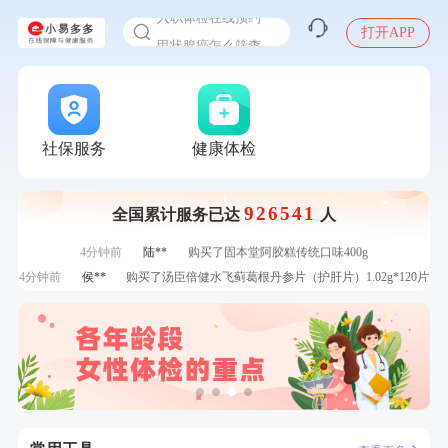
入职体检在线预约
瓶
7分钟前
熊**
购买了时尚羽毛球套装ES-YM601
甲状腺癌怎么筛查
打开APP
刚刚
郑**
成功预约了脑血管系统套餐
刚刚
郑**
成功预约了脑血管系统套餐
刚刚
林**
成功预约了女性健康套餐二档
刚刚
林**
成功预约了女性健康套餐二档
社保服务
健康体检
1分钟前
周**
购买了BP3颈椎热敷枕
1分钟前
姜**
购买了五常稻花香2号大米
2分钟前
姜**
成功预约了女性VIP体检套餐
926541
全国累计服务已达
人
2分钟前
苗**
成功预约了男性婚前体检基础套餐
4分钟前
陆**
购买了固本堂阿胶糕传统口味400g
4分钟前
侯**
购买了汤臣倍健水飞蓟葛根丹参片（护肝片）1.02g*120片
6分钟前
赵**
成功预约青春体检卡（女）
6分钟前
李**
成功预约了白领女士体检套餐
7分钟前
毛**
购买了汤臣倍健多维男士多种维生素矿物质片1.5g*60片*2
瓶
7分钟前
熊**
购买了时尚羽毛球套装ES-YM601
刚刚
郑**
成功预约了脑血管系统套餐
刚刚
郑**
成功预约了脑血管系统套餐