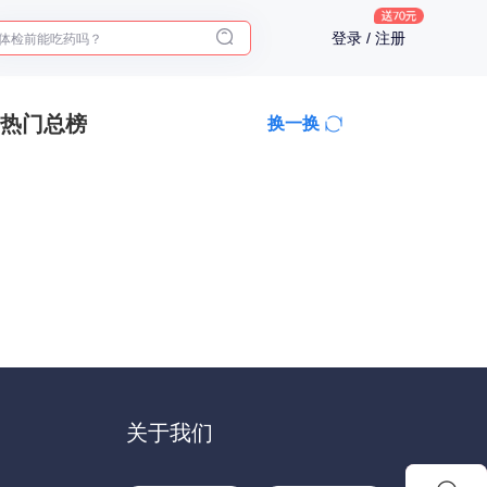
2025年了，给父母预约体检
登录 / 注册
体检前能吃药吗？
十大理由告诉你为什么要买保险
入职体检在线预约
热门总榜
换一换
2025年了，给父母预约体检
关于我们