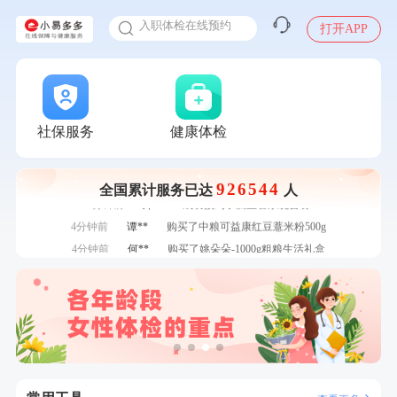
入职体检在线预约
7分钟前
潘*
购买了美的1.5L电热水壶HJ1522
打开APP
甲状腺癌怎么筛查
刚刚
林**
成功预约糖尿病强化体检套餐
刚刚
林**
成功预约糖尿病强化体检套餐
刚刚
江**
成功预约了女性VIP体检套餐
刚刚
江**
成功预约了女性VIP体检套餐
社保服务
健康体检
1分钟前
毛**
购买了联创雅斯奶锅DF-CP103M
1分钟前
谭**
购买了中粮可益康红豆薏米粉500g
2分钟前
郑**
成功预约了脑血管系统套餐
926544
全国累计服务已达
人
2分钟前
郑**
成功预约了脑血管系统套餐
4分钟前
谭**
购买了中粮可益康红豆薏米粉500g
4分钟前
何**
购买了姚朵朵-1000g粗粮生活礼盒
6分钟前
肖**
成功预约了坐班族体检套餐（男）
6分钟前
周**
成功预约了男性健康套餐
7分钟前
潘*
购买了美的1.5L电热水壶HJ1522
7分钟前
潘*
购买了美的1.5L电热水壶HJ1522
刚刚
林**
成功预约糖尿病强化体检套餐
刚刚
林**
成功预约糖尿病强化体检套餐