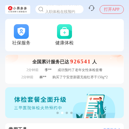
感染人偏肺病毒就会得肺炎吗
入职体检在线预约
打开APP
7分钟前
何**
购买了姚朵朵-1000g粗粮生活礼盒
甲状腺癌怎么筛查
7分钟前
王**
成功预约了企业招工体检套餐
刚刚
姜**
成功预约了女性VIP体检套餐
刚刚
姜**
成功预约了女性VIP体检套餐
刚刚
陆**
购买了固本堂阿胶糕传统口味400g
社保服务
健康体检
刚刚
陆**
购买了固本堂阿胶糕传统口味400g
1分钟前
赵*
购买了油米有福B款
926541
1分钟前
江**
成功预约了标准套餐（男）
全国累计服务已达
人
2分钟前
李**
成功预约了老年女性体检套餐
2分钟前
林**
购买了宁安堡新疆无核红枣干150g*2
4分钟前
熊**
购买了时尚羽毛球套装ES-YM601
4分钟前
肖**
成功预约了妇科套餐
6分钟前
林**
成功预约糖尿病强化体检套餐
6分钟前
周**
购买了BP3颈椎热敷枕
7分钟前
何**
购买了姚朵朵-1000g粗粮生活礼盒
7分钟前
王**
成功预约了企业招工体检套餐
刚刚
姜**
成功预约了女性VIP体检套餐